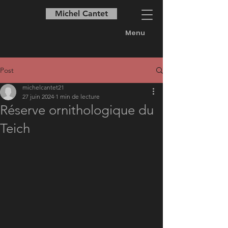
Michel Cantet
Menu
Post
michelcantet21
27 juin 2024
1 min de lecture
Réserve ornithologique du
Teich