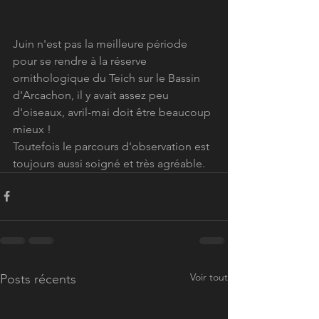
Juin n'est pas la meilleure période 
pour se rendre à la réserve 
ornithologique du Teich sur le Bassin 
d'Arcachon, il y avait assez peu 
d'oiseaux, avril-mai doit être beaucoup 
mieux !
Toutefois le parcours d'observation est 
toujours aussi soigné et très agréable.
Voir tout
Posts récents