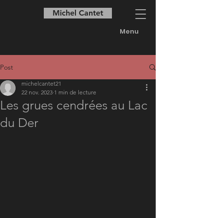
Michel Cantet
Menu
Post
michelcantet21
22 nov. 2023
1 min de lecture
Les grues cendrées au Lac
du Der