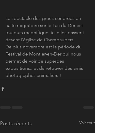
Le spectacle des grues cendrées en 
halte migratoire sur le Lac du Der est 
toujours magnifique, ici elles passent 
devant l'église de Champaubert.
De plus novembre est la période du 
Festival de Montier-en-Der qui nous 
permet de voir de superbes 
expositions...et de retouver des amis 
photographes animaliers !
Voir tout
Posts récents